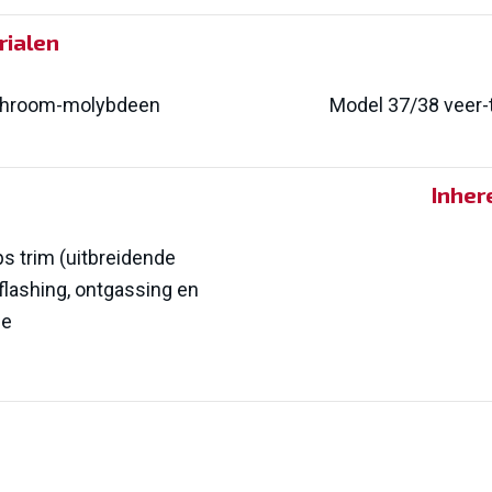
rialen
, chroom-molybdeen
Model 37/38 veer-
Inher
ps trim (uitbreidende
flashing, ontgassing en
ie