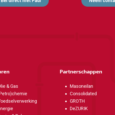
Bel direct met Paul
Neem contac
oren
Partnerschappen
lie & Gas
Masoneilan
Petro)chemie
Consolidated
oedselverwerking
GROTH
nergie
DeZURIK