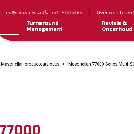
Over ons
Team
info@endevalves.nl
+31 174 51 31 85
Turnaround
Revisie &
Management
Onderhoud
Masoneilan productcatalogus
Masoneilan 77000 Series Multi-S
 77000