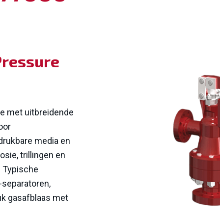
Pressure
ie met uitbreidende
oor
rukbare media en
ie, trillingen en
. Typische
-separatoren,
uk gasafblaas met