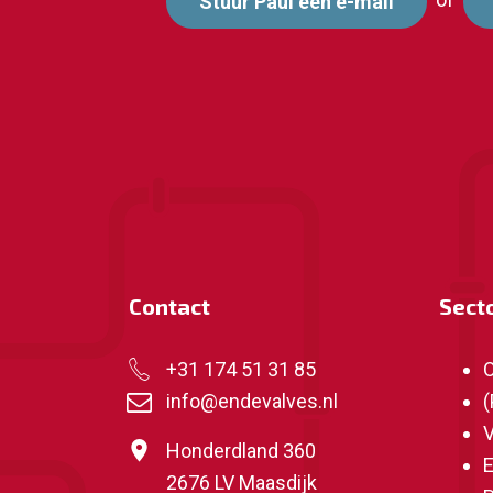
Stuur Paul een e-mail
Contact
Sect
+31 174 51 31 85
O
info@endevalves.nl
(
V
Honderdland 360
E
2676 LV Maasdijk