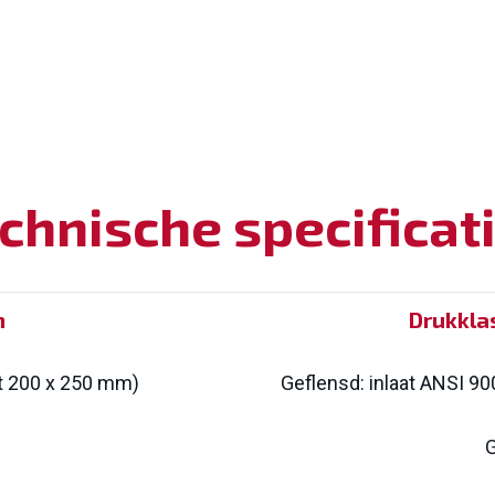
chnische specificat
n
Drukkla
tot 200 x 250 mm)
Geflensd: inlaat ANSI 9
G