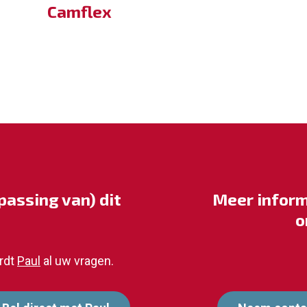
Camflex
assing van) dit
Meer inform
o
rdt
Paul
al uw vragen.