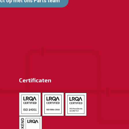
t op met ons Parts team
Certificaten