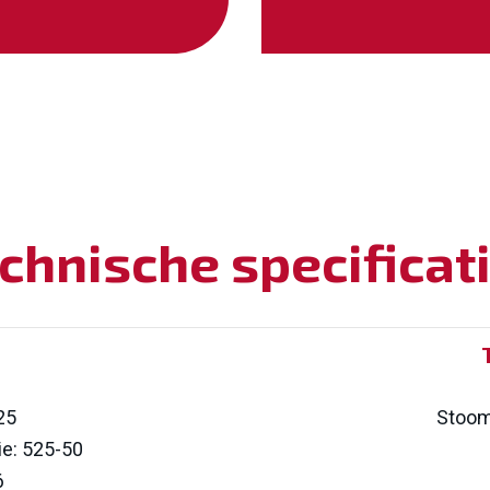
chnische specificat
25
Stoom,
ie: 525-50
6