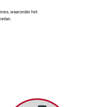
eries
, waaronder het
eilan.