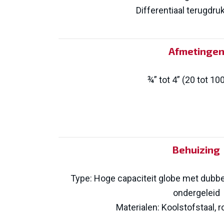
Differentiaal terugdru
Afmetinge
¾” tot 4” (20 tot 1
Behuizing
Type: Hoge capaciteit globe met dubbe
ondergeleid
Materialen: Koolstofstaal, r