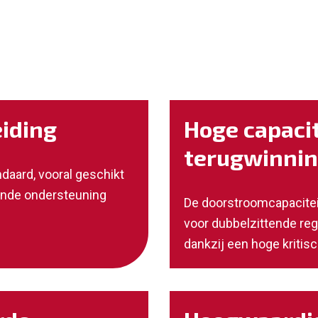
iding
Hoge capacit
terugwinni
daard, vooral geschikt
oende ondersteuning
De doorstroomcapaciteit
voor dubbelzittende re
dankzij een hoge kritisc