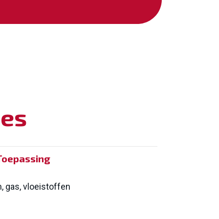
ies
Toepassing
 gas, vloeistoffen