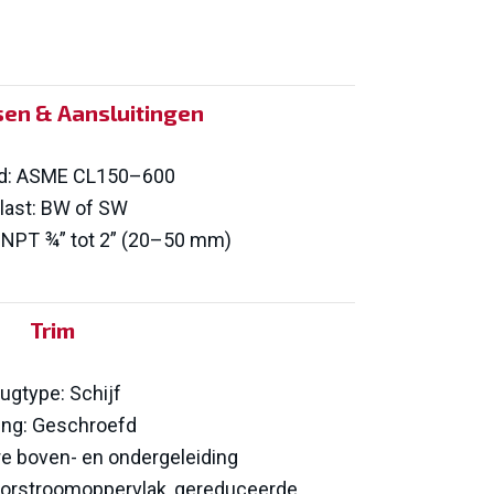
sen & Aansluitingen
sd: ASME CL150–600
last: BW of SW
 NPT ¾” tot 2” (20–50 mm)
Trim
lugtype: Schijf
ting: Geschroefd
re boven- en ondergeleiding
doorstroomoppervlak, gereduceerde