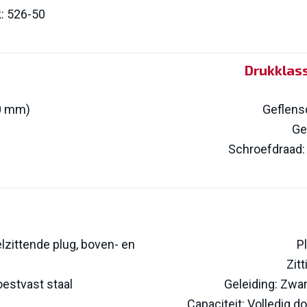
k: 526-50
n
Drukklas
00 mm)
Geflen
Ge
Schroefdraad:
lzittende plug, boven- en
P
Zit
oestvast staal
Geleiding: Zwa
Capaciteit: Volledig 