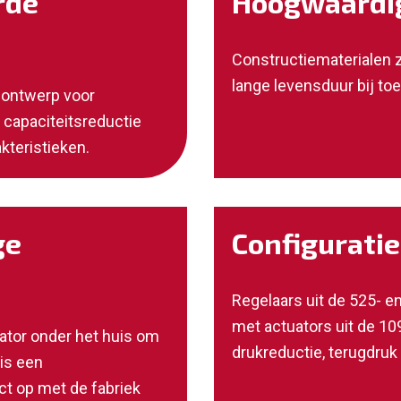
rde
Hoogwaardig
Constructiematerialen z
lange levensduur bij to
 ontwerp voor
e capaciteitsreductie
teristieken.
ge
Configurati
Regelaars uit de 525- e
met actuators uit de 1
ator onder het huis om
drukreductie, terugdruk 
is een
t op met de fabriek