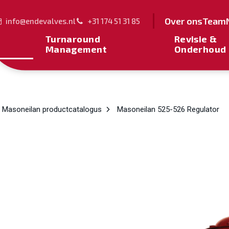
Over ons
Team
info@endevalves.nl
+31 174 51 31 85
Turnaround
Revisie &
Management
Onderhoud
Masoneilan productcatalogus
Masoneilan 525-526 Regulator