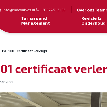
Over ons
Team
info@endevalves.nl
+31 174 51 31 85
Turnaround
Revisie &
Management
Onderhoud
ISO 9001 certificaat verlengd
01 certificaat verle
ber 2023