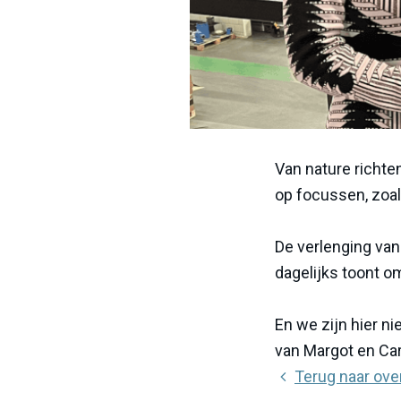
Van nature richten
op focussen, zoa
De verlenging van 
dagelijks toont o
En we zijn hier ni
van M
argot en Ca
Terug naar ove