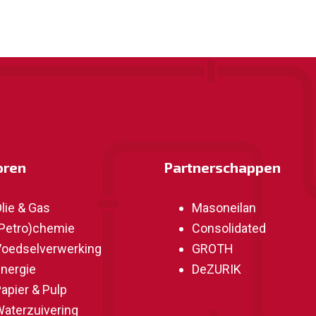
oren
Partnerschappen
lie & Gas
Masoneilan
Petro)chemie
Consolidated
oedselverwerking
GROTH
nergie
DeZURIK
apier & Pulp
aterzuivering