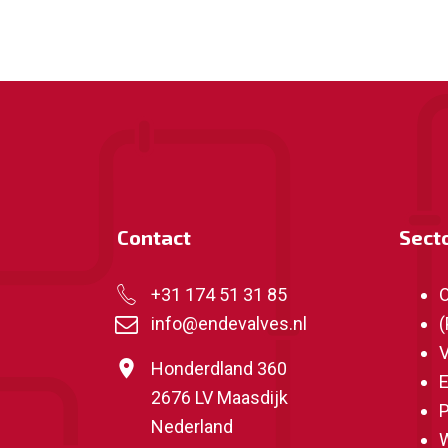
Contact
Sect
+31 174 51 31 85
O
info@endevalves.nl
(
V
Honderdland 360
E
2676 LV Maasdijk
P
Nederland
W