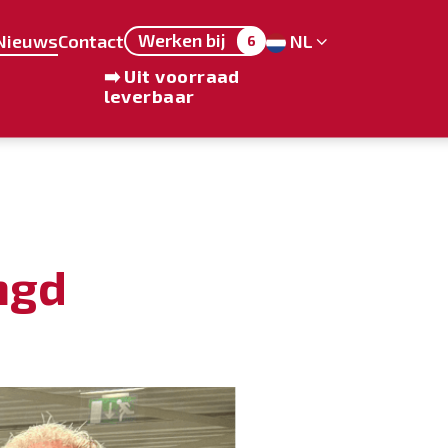
Werken bij
Nieuws
Contact
NL
6
➡️ Uit voorraad
leverbaar
ngd