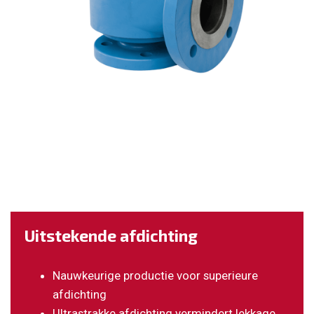
Uitstekende afdichting
Nauwkeurige productie voor superieure
afdichting
Ultrastrakke afdichting vermindert lekkage