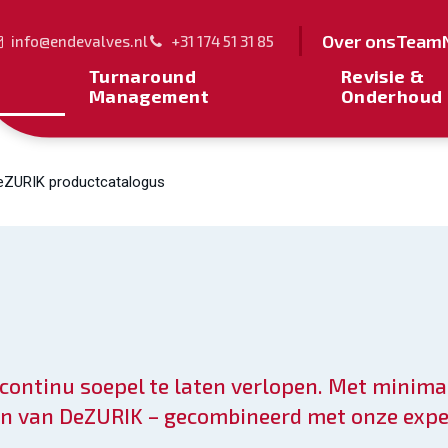
Over ons
Team
info@endevalves.nl
+31 174 51 31 85
Turnaround
Revisie &
Management
Onderhoud
eZURIK productcatalogus
continu soepel te laten verlopen. Met minim
n van DeZURIK – gecombineerd met onze exper