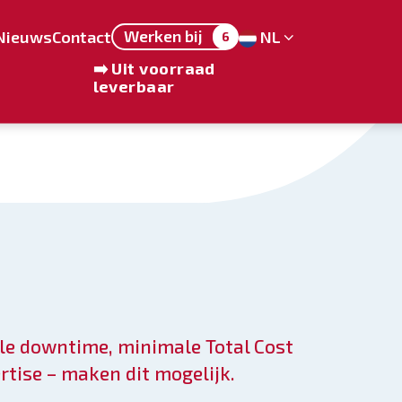
Werken bij
Nieuws
Contact
NL
6
➡️ Uit voorraad
leverbaar
ale downtime, minimale Total Cost
tise – maken dit mogelijk.